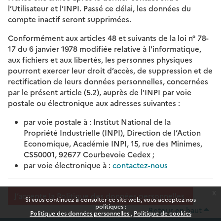
l’Utilisateur et l’INPI. Passé ce délai, les données du
compte inactif seront supprimées.
Conformément aux articles 48 et suivants de la loi n° 78-
17 du 6 janvier 1978 modifiée relative à l'informatique,
aux fichiers et aux libertés, les personnes physiques
pourront exercer leur droit d’accès, de suppression et de
rectification de leurs données personnelles, concernées
par le présent article (5.2), auprès de l’INPI par voie
postale ou électronique aux adresses suivantes :
par voie postale à : Institut National de la
Propriété Industrielle (INPI), Direction de l’Action
Economique, Académie INPI, 15, rue des Minimes,
CS50001, 92677 Courbevoie Cedex ;
par voie électronique à :
contactez-nous
x
J’accepte la Politique des données personnelles.
Si vous continuez à consulter ce site web, vous acceptez nos
politiques :
Retour en haut
Politique des données personnelles
Politique de cookies