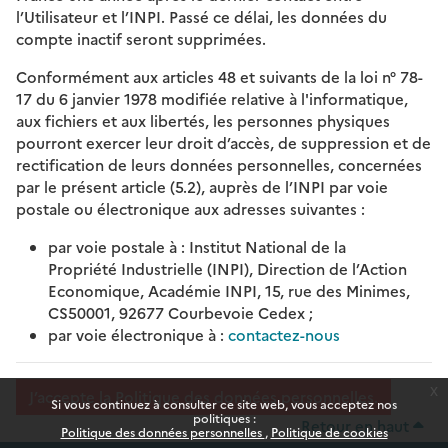
l’Utilisateur et l’INPI. Passé ce délai, les données du
compte inactif seront supprimées.
Conformément aux articles 48 et suivants de la loi n° 78-
17 du 6 janvier 1978 modifiée relative à l'informatique,
aux fichiers et aux libertés, les personnes physiques
pourront exercer leur droit d’accès, de suppression et de
rectification de leurs données personnelles, concernées
par le présent article (5.2), auprès de l’INPI par voie
postale ou électronique aux adresses suivantes :
par voie postale à : Institut National de la
Propriété Industrielle (INPI), Direction de l’Action
Economique, Académie INPI, 15, rue des Minimes,
CS50001, 92677 Courbevoie Cedex ;
par voie électronique à :
contactez-nous
x
J’accepte la Politique des données personnelles.
Si vous continuez à consulter ce site web, vous acceptez nos
politiques :
Retour en haut
Politique des données personnelles
Politique de cookies