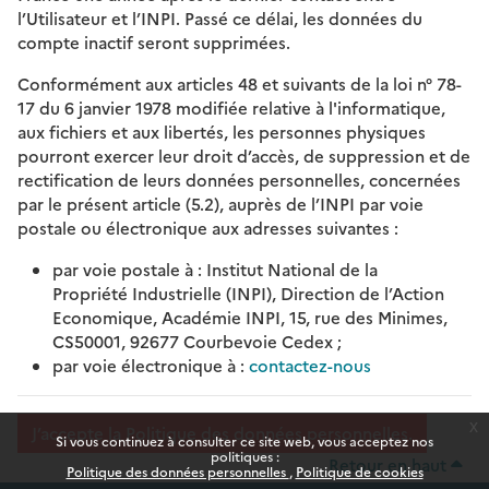
l’Utilisateur et l’INPI. Passé ce délai, les données du
compte inactif seront supprimées.
Conformément aux articles 48 et suivants de la loi n° 78-
17 du 6 janvier 1978 modifiée relative à l'informatique,
aux fichiers et aux libertés, les personnes physiques
pourront exercer leur droit d’accès, de suppression et de
rectification de leurs données personnelles, concernées
par le présent article (5.2), auprès de l’INPI par voie
postale ou électronique aux adresses suivantes :
par voie postale à : Institut National de la
Propriété Industrielle (INPI), Direction de l’Action
Economique, Académie INPI, 15, rue des Minimes,
CS50001, 92677 Courbevoie Cedex ;
par voie électronique à :
contactez-nous
x
J’accepte la Politique des données personnelles.
Si vous continuez à consulter ce site web, vous acceptez nos
politiques :
Retour en haut
Politique des données personnelles
Politique de cookies