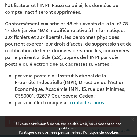
l’Utilisateur et l’INPI. Passé ce délai, les données du
compte inactif seront supprimées.
Conformément aux articles 48 et suivants de la loi n° 78-
17 du 6 janvier 1978 modifiée relative à l'informatique,
aux fichiers et aux libertés, les personnes physiques
pourront exercer leur droit d’accès, de suppression et de
rectification de leurs données personnelles, concernées
par le présent article (5.2), auprès de l’INPI par voie
postale ou électronique aux adresses suivantes :
par voie postale à : Institut National de la
Propriété Industrielle (INPI), Direction de l’Action
Economique, Académie INPI, 15, rue des Minimes,
CS50001, 92677 Courbevoie Cedex ;
par voie électronique à :
contactez-nous
x
J’accepte la Politique des données personnelles.
Si vous continuez à consulter ce site web, vous acceptez nos
politiques :
Retour en haut
Politique des données personnelles
Politique de cookies