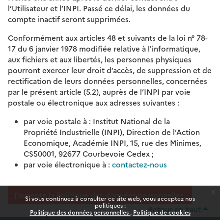
l’Utilisateur et l’INPI. Passé ce délai, les données du
compte inactif seront supprimées.
Conformément aux articles 48 et suivants de la loi n° 78-
17 du 6 janvier 1978 modifiée relative à l'informatique,
aux fichiers et aux libertés, les personnes physiques
pourront exercer leur droit d’accès, de suppression et de
rectification de leurs données personnelles, concernées
par le présent article (5.2), auprès de l’INPI par voie
postale ou électronique aux adresses suivantes :
par voie postale à : Institut National de la
Propriété Industrielle (INPI), Direction de l’Action
Economique, Académie INPI, 15, rue des Minimes,
CS50001, 92677 Courbevoie Cedex ;
par voie électronique à :
contactez-nous
x
J’accepte la Politique des données personnelles.
Si vous continuez à consulter ce site web, vous acceptez nos
politiques :
Retour en haut
Politique des données personnelles
Politique de cookies