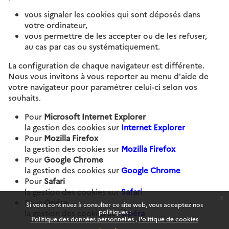
vous signaler les cookies qui sont déposés dans
votre ordinateur,
vous permettre de les accepter ou de les refuser,
au cas par cas ou systématiquement.
La configuration de chaque navigateur est différente.
Nous vous invitons à vous reporter au menu d'aide de
votre navigateur pour paramétrer celui-ci selon vos
souhaits.
Pour
Microsoft Internet Explorer
la gestion des cookies sur
Internet Explorer
Pour
Mozilla Firefox
la gestion des cookies sur
Mozilla Firefox
Pour
Google Chrome
la gestion des cookies sur
Google Chrome
Pour
Safari
la gestion des cookies sur
Safari
x
Pour
Opéra
Si vous continuez à consulter ce site web, vous acceptez nos
politiques :
la gestion des cookies sur
Opéra
Politique des données personnelles
Politique de cookies