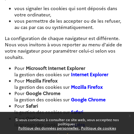
vous signaler les cookies qui sont déposés dans
votre ordinateur,
vous permettre de les accepter ou de les refuser,
au cas par cas ou systématiquement.
La configuration de chaque navigateur est différente.
Nous vous invitons à vous reporter au menu d'aide de
votre navigateur pour paramétrer celui-ci selon vos
souhaits.
Pour
Microsoft Internet Explorer
la gestion des cookies sur
Internet Explorer
Pour
Mozilla Firefox
la gestion des cookies sur
Mozilla Firefox
Pour
Google Chrome
la gestion des cookies sur
Google Chrome
Pour
Safari
la gestion des cookies sur
Safari
x
Pour
Opéra
Si vous continuez à consulter ce site web, vous acceptez nos
politiques :
la gestion des cookies sur
Opéra
Politique des données personnelles
Politique de cookies