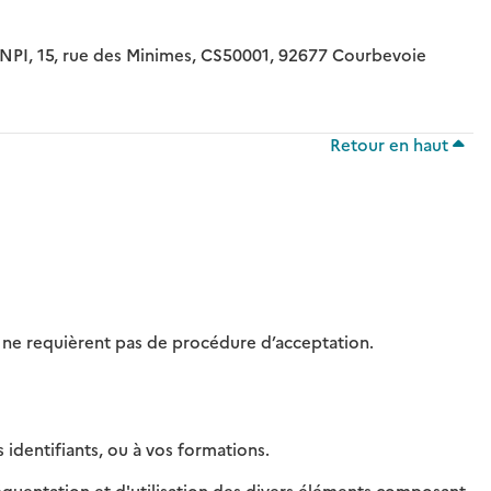
e INPI, 15, rue des Minimes, CS50001, 92677 Courbevoie
Retour en haut
t ne requièrent pas de procédure d’acceptation.
identifiants, ou à vos formations.
réquentation et d'utilisation des divers éléments composant