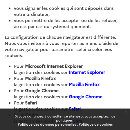
vous signaler les cookies qui sont déposés dans
votre ordinateur,
vous permettre de les accepter ou de les refuser,
au cas par cas ou systématiquement.
La configuration de chaque navigateur est différente.
Nous vous invitons à vous reporter au menu d'aide de
votre navigateur pour paramétrer celui-ci selon vos
souhaits.
Pour
Microsoft Internet Explorer
la gestion des cookies sur
Internet Explorer
Pour
Mozilla Firefox
la gestion des cookies sur
Mozilla Firefox
Pour
Google Chrome
la gestion des cookies sur
Google Chrome
Pour
Safari
la gestion des cookies sur
Safari
x
Pour
Opéra
Si vous continuez à consulter ce site web, vous acceptez nos
politiques :
la gestion des cookies sur
Opéra
Politique des données personnelles
Politique de cookies