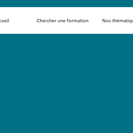
cueil
Chercher une formation
Nos thématiq
PLACES DISPONIBLES
Se former au Guichet unique
Maîtriser les formalités d'entrepri
physiques