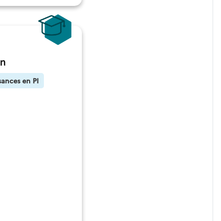
en
sances en PI