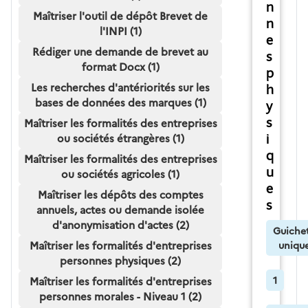
n
Maîtriser l'outil de dépôt Brevet de
n
l'INPI (1)
e
Rédiger une demande de brevet au
s
format Docx (1)
p
Les recherches d'antériorités sur les
h
bases de données des marques (1)
y
s
Maîtriser les formalités des entreprises
ou sociétés étrangères (1)
i
q
Maîtriser les formalités des entreprises
u
ou sociétés agricoles (1)
e
Maîtriser les dépôts des comptes
s
annuels, actes ou demande isolée
d'anonymisation d'actes (2)
Guiche
Maîtriser les formalités d'entreprises
uniqu
personnes physiques (2)
1
Maîtriser les formalités d'entreprises
personnes morales - Niveau 1 (2)