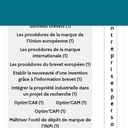
s
internationale de brevet (PCT) -
d
Initiation (1)
'
S'initier à l'utilisation des bases de
e
données brevets (1)
n
Les procédures de la marque de
t
l'Union européenne (1)
r
e
Les procédures de la marque
p
internationale (1)
r
Les procédures du brevet européen (1)
i
Etablir la nouveauté d'une invention
s
grâce à l'information brevet (1)
e
Intégrer la propriété industrielle dans
s
un projet de recherche (1)
p
Optim'CAB (1)
Optim'CAM (1)
e
r
Optim'CAPI (1)
s
Maîtriser l'outil de dépôt de marque de
o
l'INPI (1)