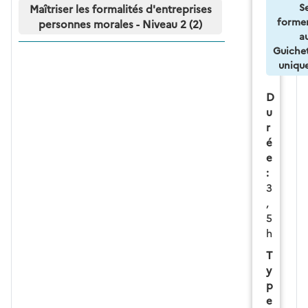
S
Maîtriser les formalités d'entreprises
forme
personnes morales - Niveau 2 (2)
a
Guiche
uniqu
D
u
r
é
e
:
3
,
5
h
T
y
p
e