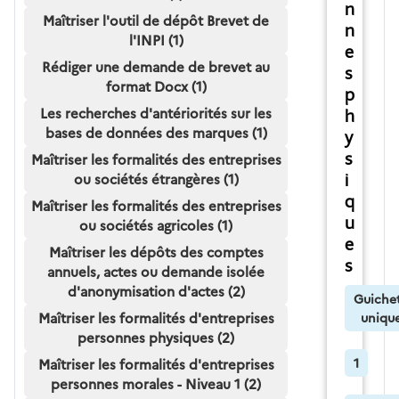
n
Maîtriser l'outil de dépôt Brevet de
n
l'INPI (1)
e
Rédiger une demande de brevet au
s
format Docx (1)
p
Les recherches d'antériorités sur les
h
bases de données des marques (1)
y
s
Maîtriser les formalités des entreprises
ou sociétés étrangères (1)
i
q
Maîtriser les formalités des entreprises
u
ou sociétés agricoles (1)
e
Maîtriser les dépôts des comptes
s
annuels, actes ou demande isolée
d'anonymisation d'actes (2)
Guiche
Maîtriser les formalités d'entreprises
uniqu
personnes physiques (2)
1
Maîtriser les formalités d'entreprises
personnes morales - Niveau 1 (2)