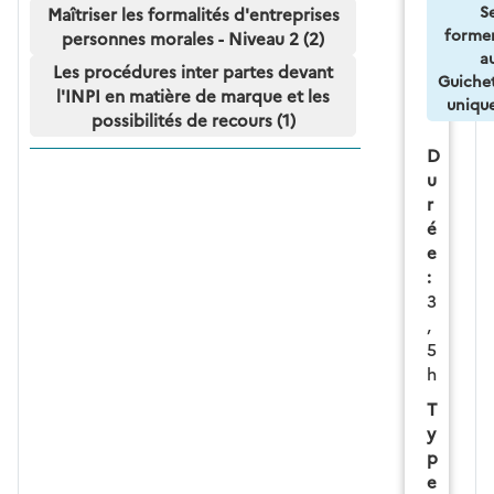
S
Maîtriser les formalités d'entreprises
forme
personnes morales - Niveau 2 (2)
a
Les procédures inter partes devant
Guiche
l'INPI en matière de marque et les
uniqu
possibilités de recours (1)
D
u
r
é
e
:
3
,
5
h
T
y
p
e