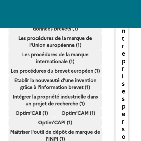
s
internationale de brevet (PCT) -
d
Initiation (1)
'
S'initier à l'utilisation des bases de
e
données brevets (1)
n
Les procédures de la marque de
t
l'Union européenne (1)
r
e
Les procédures de la marque
p
internationale (1)
r
Les procédures du brevet européen (1)
i
Etablir la nouveauté d'une invention
s
grâce à l'information brevet (1)
e
Intégrer la propriété industrielle dans
s
un projet de recherche (1)
p
Optim'CAB (1)
Optim'CAM (1)
e
r
Optim'CAPI (1)
s
Maîtriser l'outil de dépôt de marque de
o
l'INPI (1)