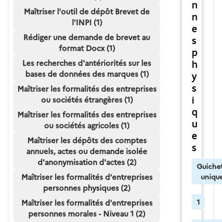
n
Maîtriser l'outil de dépôt Brevet de
n
l'INPI (1)
e
Rédiger une demande de brevet au
s
format Docx (1)
p
Les recherches d'antériorités sur les
h
bases de données des marques (1)
y
s
Maîtriser les formalités des entreprises
ou sociétés étrangères (1)
i
q
Maîtriser les formalités des entreprises
u
ou sociétés agricoles (1)
e
Maîtriser les dépôts des comptes
s
annuels, actes ou demande isolée
d'anonymisation d'actes (2)
Guiche
Maîtriser les formalités d'entreprises
uniqu
personnes physiques (2)
1
Maîtriser les formalités d'entreprises
personnes morales - Niveau 1 (2)