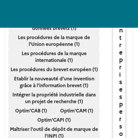
s
internationale de brevet (PCT) -
d
Initiation (1)
'
S'initier à l'utilisation des bases de
e
données brevets (1)
n
Les procédures de la marque de
t
l'Union européenne (1)
r
e
Les procédures de la marque
p
internationale (1)
r
Les procédures du brevet européen (1)
i
Etablir la nouveauté d'une invention
s
grâce à l'information brevet (1)
e
Intégrer la propriété industrielle dans
s
un projet de recherche (1)
p
Optim'CAB (1)
Optim'CAM (1)
e
r
Optim'CAPI (1)
s
Maîtriser l'outil de dépôt de marque de
o
l'INPI (1)