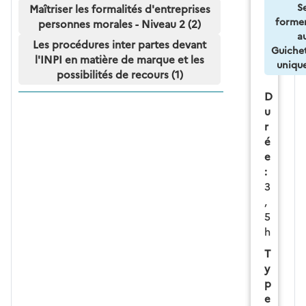
S
Maîtriser les formalités d'entreprises
forme
personnes morales - Niveau 2 (2)
a
Les procédures inter partes devant
Guiche
l'INPI en matière de marque et les
uniqu
possibilités de recours (1)
D
u
r
é
e
:
3
,
5
h
T
y
p
e